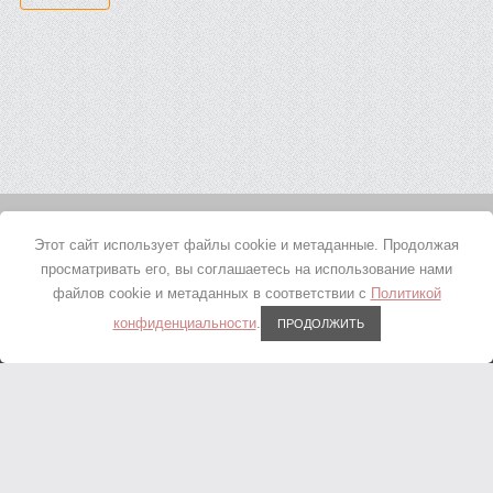
© 2018 - 2026 ТЕПЛО ПЛЮС, ИП Штакес Д.В. ИНН
Этот сайт использует файлы cookie и метаданные. Продолжая
701701201235
просматривать его, вы соглашаетесь на использование нами
0
Корзина
пусто
+7 (4012) 42-25-35
файлов cookie и метаданных в соответствии с
+7 (902) 414-78-67
Политикой
конфиденциальности
.
ПРОДОЛЖИТЬ
0
Сравнение
Калининград, Промышленная 6/7